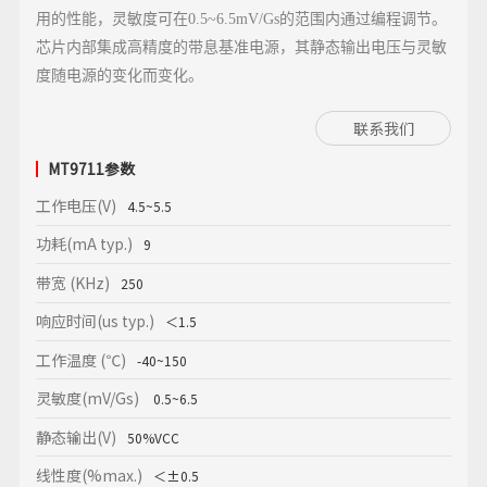
用的性能，灵敏度可在0.5~6.5mV/Gs的范围内通过编程调节。
芯片内部集成高精度的带息基准电源，其静态输出电压与灵敏
度随电源的变化而变化。
联系我们
MT9711
参数
工作电压(V)
4.5~5.5
功耗(mA typ.)
9
带宽 (KHz)
250
响应时间(us typ.)
＜1.5
工作温度 (℃)
-40~150
灵敏度(mV/Gs)
0.5~6.5
静态输出(V)
50%VCC
线性度(%max.)
＜±0.5