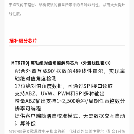
于磁铁的不理想、结构安装的偏差所带来的各种非线性，从而大大提升
线性度。
插补细分芯片
MT6709|
离轴绝对值角度解码芯片（外置线性霍尔）
配合外置互成90°摆放的4颗线性霍尔，实现离
轴绝对值角度检测
17位绝对值角度数据，可通过SPI接口读取
支持ABZ、UVW、PWM和SPI多种输出
增量ABZ输出支持1~2,500脉冲/周期任意整数分
辨率可编程
提供客户端简洁自校准模式，无需数据交互自动
计算补偿
MT6709是麦歌恩微电子推出的新一代针对外部线性霍尔（配合1对极