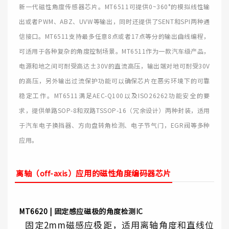
新一代磁性角度传感器芯片。MT6511可提供0~360°的模拟线性输
出或者PWM、ABZ、UVW等输出，同时还提供了SENT和SPI两种通
信接口。MT6511支持最多任意8点或者17点等分的输出曲线编程，
可适用于各种复杂的角度控制场景。MT6511作为一款汽车级产品，
电源和地之间可耐受高达±30V的直流高压，输出端对地可耐受30V
的高压，另外输出过流保护功能可以确保芯片在恶劣环境下的可靠
稳定工作。MT6511满足AEC-Q100以及ISO26262功能安全的要
求，提供单路SOP-8和双路TSSOP-16（冗余设计）两种封装，适用
于汽车电子换挡器、方向盘转角检测、电子节气门，EGR阀等多种
应用。
离轴（off-axis）应用的磁性角度编码器芯片
MT6620 |
固定感应磁极的角度检测IC
固定2mm磁感应极距，适用离轴角度和直线位