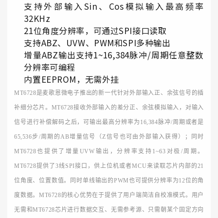
支持外部输入Sin、Cos模拟输入最高频率
32KHz
21位角度分辨率，可通过SPI接口读取
支持ABZ、UVW、PWM和SPI多种输出
增量ABZ输出支持1~16,384脉冲/周期任意整数
分辨率可编程
内置EEPROM，无需外挂
MT6728是麦歌恩微电子推出的新一代针对外部输入正、余弦信号的插
补细分芯片。MT6728接收外部输入的差分正、余弦模拟输入，对输入
信号进行补偿解码之后，可输出最高分辨率为16,384脉冲/周期或者是
65,536步/周期的AB增量信号（Z信号也可由外部输入获得）；同时
MT6728也提供了增量UVW输出，分辨率支持1~63对极/周期。
MT6728提供了3线SPI接口，供上位机或者MCU来读取芯片内部的21
位角度、位置数值。同时单线输出的PWM也可提供分辨率为12位的角
度数据。MT6728的核心优势在于提供了用户端简洁自校准模式。用户
无需和MT6728芯片进行数据交互、无需参考源、只需朝某个固定方向