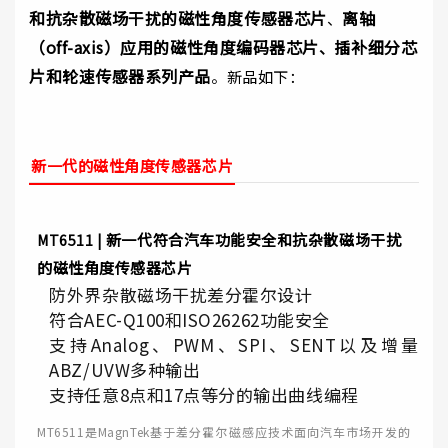
和抗杂散磁场干扰的磁性角度传感器芯片
离轴
、
（off-axis）应用的磁性角度编码器芯片
插补细分芯
、
片和
轮速传感器系列产品
。
新品如下：
新一代的
磁性角度
传感器芯片
新一代
符合汽车功能安全和抗杂散磁场干扰
MT6511 |
的
磁性角度传感器芯片
防外界杂散磁场干扰差分霍尔设计
符合AEC-Q100和ISO26262功能安全
支持Analog、PWM、SPI、SENT以及增量
ABZ/UVW多种输出
支持任意8点和17点等分的输出曲线编程
MT6511是MagnTek基于差分霍尔磁感应技术面向汽车市场开发的