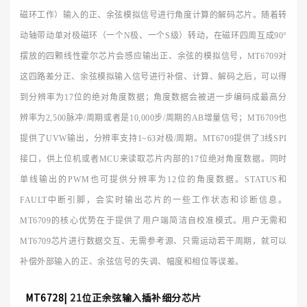
磁环工作）输入的正、余弦模拟信号进行角度计算的解码芯片。随着转
动轴带动单对极磁环（一个N极、一个S级）转动，在磁环四周互成90°
摆放的四颗线性霍尔芯片会感应输出正、余弦的模拟信号，MT6709对
这四路差分正、余弦模拟输入信号进行补偿、计算、解码之后，可以得
到分辨率为17位的绝对角度数据；角度数据会被进一步编码成最高分
辨率为2,500脉冲/周期或者是10,000步/周期的AB增量信号；MT6709也
提供了UVW输出，分辨率支持1~63对极/周期。MT6709提供了3线SPI
接口，供上位机或者MCU来读取芯片内部的17位绝对角度数据。同时
单线输出的PWM也可提供分辨率为12位的角度数据。STATUS和
FAULT中断引脚，会实时输出芯片的一些工作状态和诊断信息。
MT6709的核心优势在于提供了用户端简洁自校准模式。用户无需和
MT6709芯片进行数据交互、无需参考源、只需运动若干周期，就可以
补偿外部输入的正、余弦信号的失调、幅度和相位等误差。
MT6728|
21位正余弦输入插补细分芯片