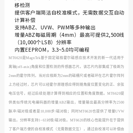
移检测
提供客户端简洁自校准模式，无需数据交互自动
计算补偿
支持ABZ、UVW、PWM等多种输出
增量ABZ每磁周期（4mm）最高可提供2,500线
（10,000个LSB）分辨率
内置EEPROM，3.3~5.0均可编程
MT6620是MagnTek基于固定磁极霍尔磁感应技术开发的新一代适用于
离轴(off-axis)角度和位置检测的传感器芯片。该芯片内部集成了极距为
2mm的霍尔阵列，当对应极距为2mm的磁栅尺或者磁环在芯片霍尔阵列
上方经过时，芯片可以经霍尔原理感应得到随角度位置变化的正、余弦
电压信号，经过后续处理计算得到相应的位置和角度数据。MT6620提
供类似传统光电编码器的增量ABZ输出，增量输出最高分辨率为2500
脉冲/磁对极或者是10,000步/磁对极；同时MT6620也提供了增量UVW
输出，分辨率支持1~63对极/磁对极。MT6620的核心性能提升在于提供
了客户端方便的自校准模式（无需数据交互），通过自校准可以补偿由