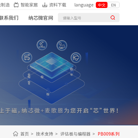
能制造
智能家居
资料下载
language
中文
EN
联系我们
纳芯微官网
首页
>
技术支持
>
评估板与编程器
>
PB009系列