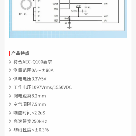
|
产品特点
》符合AEC-Q100要求
》测量范围0A～±80A
》供电电压3.3V/5V
》工作电压1097Vrms/1550VDC
》爬电距离8.2mm
》空气间隙7.5mm
》响应时间<2.2uS
》高速带宽250kHz
》非线性度<±0.3%