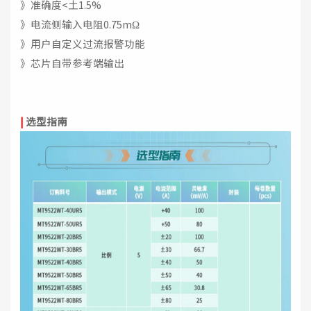
》准确度<土1.5%
》电流侧输入电阻0.75mΩ
》用户自定义过流报警功能
》芯片自带参考端输出
|
选型指南