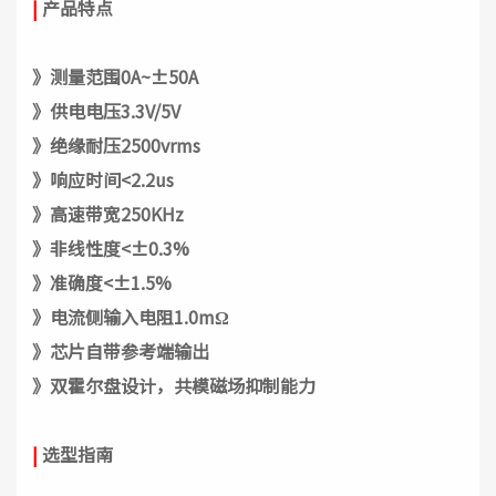
|
产品特点
》测量范围0A~±50A
》供电电压3.3V/5V
》绝缘耐压2500vrms
》响应时间<2.2us
》高速带宽250KHz
》非线性度<±0.3%
》准确度<±1.5%
》电流侧输入电阻1.0mΩ
》芯片自带参考端输出
》双霍尔盘设计，共模磁场抑制能力
|
选型指南